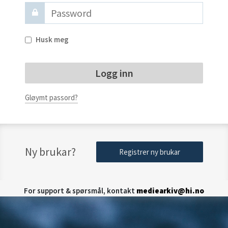
Husk meg
Gløymt passord?
Ny brukar?
Registrer ny brukar
For support & spørsmål, kontakt
mediearkiv@hi.no