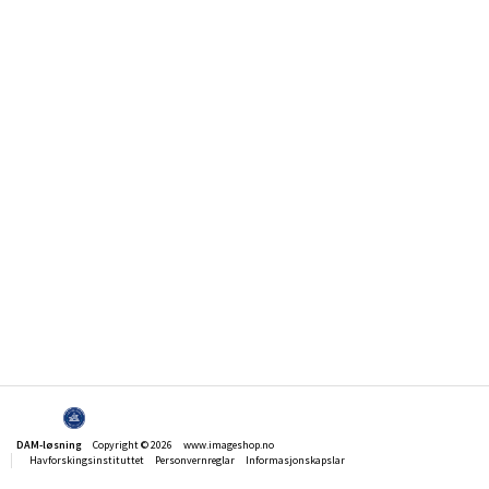
DAM-løsning
Copyright © 2026
www.imageshop.no
Havforskingsinstituttet
Personvernreglar
Informasjonskapslar