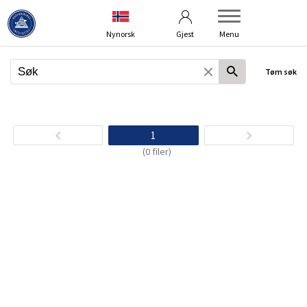
Vilkår
Hjelp og kontakt
Nynorsk
Gjest
Menu
Tøm søk
1
(0 filer)